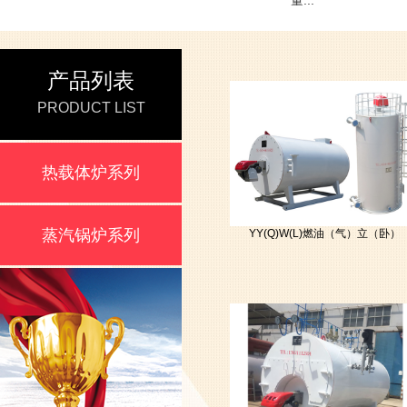
量...
产品列表
PRODUCT LIST
热载体炉系列
蒸汽锅炉系列
YY(Q)W(L)燃油（气）立（卧）