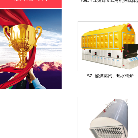
YGL/YLL燃煤立式有机热载体
SZL燃煤蒸汽、热水锅炉