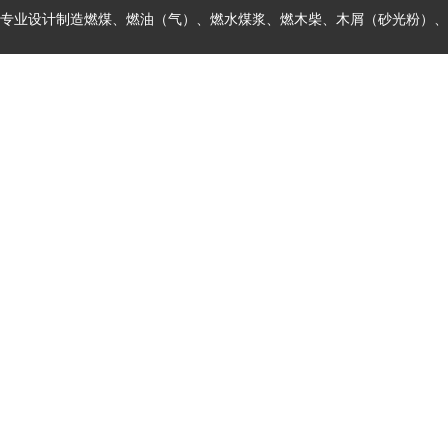
专业设计制造燃煤、燃油（气）、燃水煤浆、燃木柴、木屑（砂光粉）、