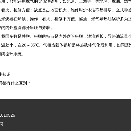
准用，只能选用燃气的导热油锅炉，如北京、上海等一类地区。燃油、燃
、看火、检修方便；缺点是占地面积大，维修时炉体油不易排尽。立式导
是燃烧器在炉顶，操作、看火、检修不方便。燃油、燃气导热油锅炉多为
炉的内外盘管都分串联与并联。
国多数是并联。串联的特点是内外盘管串联，油流程长，导热油流量小，
，温差小，在20～35℃。气相热载体锅炉是将热载体气化后利用，如同
封闭循环系统。
小知识
同都有什么区别？
10525
公司